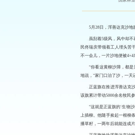
国家林业和草
5月28日，浑善达克沙
虽刮着5级风，风中却
民佟瑞庆带领着工人埋头苦干
不一会儿，一片沙地便被4×4
“你看这黄柳沙障，都
地说，“家门口治了沙，一天还
正蓝旗在推进浑善达克沙
该旗累计带动5000余名牧民
“这就是正蓝旗的‘生物
上插柳。他随手捡起一根柳
播草籽，一两年后就能连成片