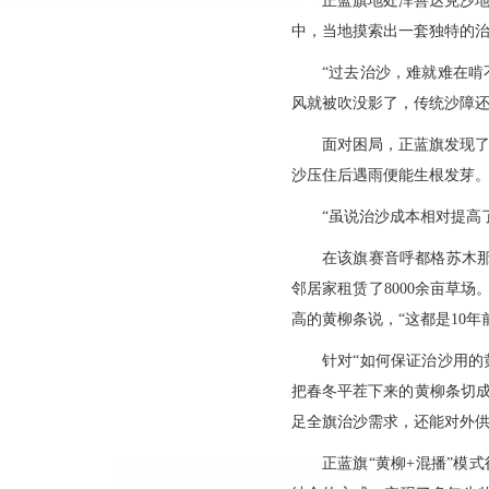
正蓝旗地处浑善达克沙地
中，当地摸索出一套独特的治
“过去治沙，难就难在啃
风就被吹没影了，传统沙障还
面对困局，正蓝旗发现了
沙压住后遇雨便能生根发芽
“虽说治沙成本相对提高
在该旗赛音呼都格苏木那
邻居家租赁了8000余亩草
高的黄柳条说，“这都是10
针对“如何保证治沙用的
把春冬平茬下来的黄柳条切成
足全旗治沙需求，还能对外供
正蓝旗“黄柳+混播”模