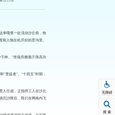
蒙古日报
达来嘎查一处流动沙丘前，牧
深度插入拖拉机开好的垄沟里。
子种。”佟瑞庆擦着汗珠高兴
和“受益者”。“十四五”时期，
负责人任超，正指挥工人在沙丘
无障碍
插完沙障后，我们在网格内飞
搜 索