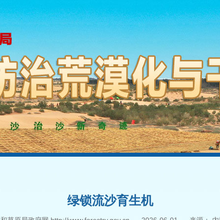
绿锁流沙育生机