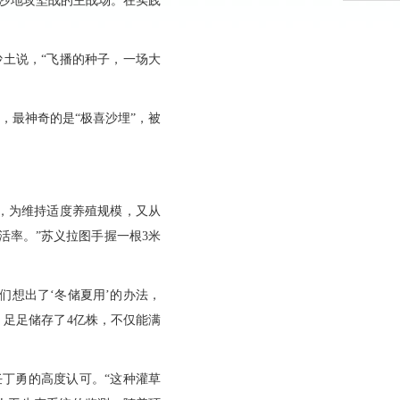
克沙地攻坚战的主战场。在实践
沙土说，“飞播的种子，一场大
，最神奇的是“极喜沙埋”，被
场，为维持适度养殖规模，又从
活率。”苏义拉图手握一根3米
们想出了‘冬储夏用’的办法，
，足足储存了4亿株，不仅能满
任丁勇的高度认可。“这种灌草