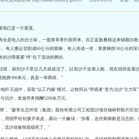
原局政府网 http://www.forestry.gov.cn
2026-06-01
来源：
内
地腹地已是一片葱茏。
不再全是呛人的沙土味，一股青草香扑面而来。在正蓝旗桑根达来镇额尔敦
。有人搬运切割成60公分的黄柳，有人排成一排，将黄柳按50公分的
米的沙障紧紧“绊”住了流动的脚步。
是活苗，插到沙子里过几天就成活了。以前沙子追着人跑，现在咱得追着沙
能挣300来元，真是一举两得。”
地歼灭战中，采取“以工代赈”模式，让牧民从“旁观者”变为治沙“主力军”
参与治沙，发放劳务报酬5200余万元。
沙障’。”蒙草生态环境（集团）股份有限公司工程固沙项目锡林郭勒片区
条，用指甲轻轻拨开表皮，露出一片嫩绿：“你看，这些黄柳都是活态的。
，流沙就被彻底锁死了。”