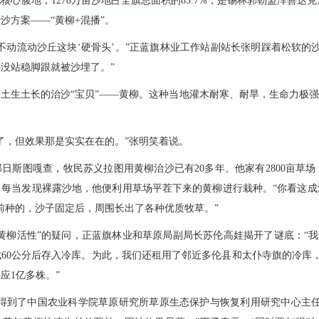
核心腹地，1278万亩沙地占全旗总面积的83.7%，是锡林郭勒盟浑善达
沙方案——“黄柳+混播”。
不动流动沙丘这块‘硬骨头’。”正蓝旗林业工作站副站长张明踩着松软的
没站稳脚跟就被沙埋了。”
土生土长的治沙“宝贝”——黄柳。这种当地灌木耐寒、耐旱，生命力极强
。
了，但效果那是实实在在的。”张明笑着说。
日斯图嘎查，牧民苏义拉图用黄柳治沙已有20多年。他家有2800亩草
场。每当发现裸露沙地，他便利用草场平茬下来的黄柳进行栽种。“你看这成
年前种的，沙子固定后，周围长出了各种优质牧草。”
黄柳活性”的疑问，正蓝旗林业和草原局副局长苏伦高娃揭开了谜底：“我
60公分后存入冷库。为此，我们还租用了邻近多伦县和太仆寺旗的冷库
应1亿多株。”
式得到了中国农业科学院草原研究所草原生态保护与恢复利用研究中心主