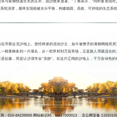
牧草与黄柳快速生长的互补，固沙效果显著。”丁勇表示，“同时要加强对
系统演变，最终实现植被水分平衡，构建稳固、高效、可持续的生态系统
洒在浑善达克沙地上。曾经肆虐的流动沙丘，如今被整齐的黄柳网格死死“
从一根黄柳条到一片灌丛，从一把草籽到万亩草场，正蓝旗人用最适合的
不是征服，而是让沙漠学会“安静”。在这片辽阔的沙地上，千万亩绿色的
010-84239000 网站标识码：bm37000013
京公网安备 11010102