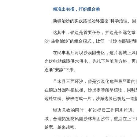
精准出实招，打好组合拳
新疆治沙的实践路径始终遵循“科学治理、因
这其中，锁边是首要任务，扩边是长远之举，
沙+生物治沙”的组合模式，让每一寸沙地都能得
在民丰县后河坝沙漠阻击区，这片县城上风
光伏电站保障供水供电，先扎下芦苇草方格，再
逐渐“安静”下来。
且末县三面环沙，曾是沙漠化危害最严重的
在锁边外围种植梭梭、沙拐枣等耐旱植物，同时
远处红柳、梭梭连成一片，沙海边缘已筑起一道
锁边见效的同时，扩边提质工作同步推进。
域，合理拓宽防风阻沙林草固沙带，重点在上下
越宽、越来越密。