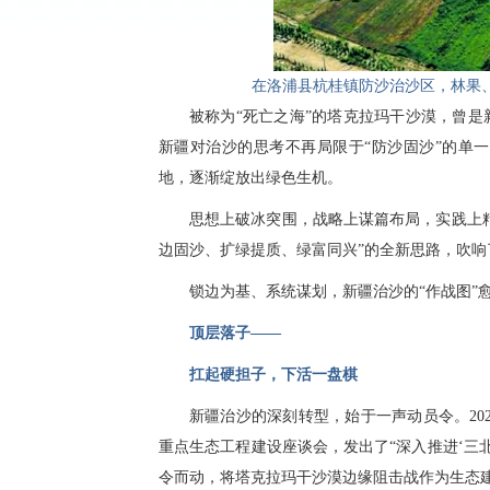
在洛浦县杭桂镇防沙治沙区，林果、
被称为“死亡之海”的塔克拉玛干沙漠，曾是
新疆对治沙的思考不再局限于“防沙固沙”的单
地，逐渐绽放出绿色生机。
思想上破冰突围，战略上谋篇布局，实践上
边固沙、扩绿提质、绿富同兴”的全新思路，吹响
锁边为基、系统谋划，新疆治沙的“作战图”
顶层落子——
扛起硬担子，下活一盘棋
新疆治沙的深刻转型，始于一声动员令。20
重点生态工程建设座谈会，发出了“深入推进‘三
令而动，将塔克拉玛干沙漠边缘阻击战作为生态