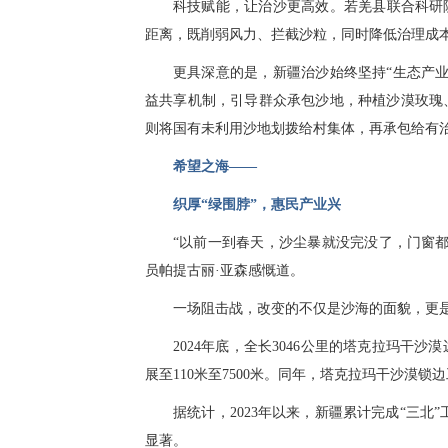
科技赋能，让治沙更高效。若羌县联合科研
距离，既削弱风力、拦截沙粒，同时降低治理成本
更具深意的是，新疆治沙始终坚持“生态产业
益共享机制，引导群众承包沙地，种植沙漠玫瑰
则将国有未利用沙地划拨给村集体，再承包给有治
希望之海——
织厚“绿围脖”，惠民产业兴
“以前一到春天，沙尘暴就没完没了，门窗
员帕提古丽·亚森感慨道。
一场阻击战，改变的不仅是沙海的面貌，更
2024年底，全长3046公里的塔克拉玛干
展至110米至7500米。同年，塔克拉玛干沙漠锁边
据统计，2023年以来，新疆累计完成“三北
显著。