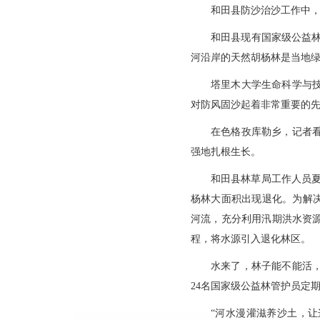
和田县防沙治沙工作中
和田县现有国家级公益林
河沿岸的天然胡杨林是当地
塔里木大学生命科学与
对防风固沙起着非常重要的先
在色格孜库勒乡，记者
强地扎根生长。
和田县林草局工作人员
杨林大面积出现退化。为解
河流，充分利用汛期洪水资
程，将水源引入退化林区。
水来了，林子能不能活
24名国家级公益林管护员定
“河水漫灌滋养沙土，让