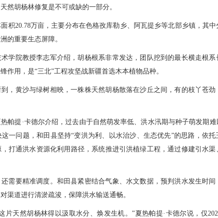
，天然胡杨林修复是不可或缺的一部分。
面积20.78万亩，主要分布在色格孜库勒乡、阿瓦提乡等北部乡镇，其
绿洲的重要生态屏障。
技术学院教授李志军介绍，胡杨根系非常发达，团队挖到的最长横走根系长
锋作用，是“三北”工程攻坚战新疆首选木本植物品种。
看到，黄沙与绿树相映，一株株天然胡杨散落在沙丘之间，有的枝丫苍劲
夏热帕提·卡德尔介绍，过去由于自然萌发率低、洪水汛期与种子萌发期难
决这一问题，和田县坚持“变洪为利、以水治沙、生态优先”的思路，依托
源，打通洪水资源化利用路径，系统推进引洪植绿工程，通过修建引水渠
，还需要精准调度。和田县紧密结合气象、水文数据，预判洪水发生时间
期对渠道进行清淤疏浚，保障洪水输送通畅。
这片天然胡杨林得以汲取水分、焕发生机。”夏热帕提·卡德尔说，仅20