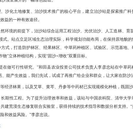
仿佛沙漠里展开的一幅绿色图谱。
理、沙化土地修复、治沙技术推广的核心平台，建立治沙站是探索推广科
理效益的一种有效途径。
自然环境的前提下，治沙站综合运用工程治沙、光伏治沙、人工造林、育苗
植模式。站点立足区域生态治理实际，科学规划功能布局，在保持原地貌
种方式，打造防护林区、经果林区、中草药种植区、试验区、示范基地、
作物”立体种植结构，实现“固沙+增收”双重目标。
而是在做可行性研究。”和田县农业投资公司技术负责人李彦忠站在中草药
活、能产生效益，我们先试，试成了再推广给企业和群众，让大家在防沙
梅等经济林果，以及艾草、黄芩、丹参等中药材已实现规模化种植，既固
、长期性工程。为了提升治理效率和效益，该站与中国农科院、清华大学
，共建荒漠生态修复联合实验室，获得持续的技术指导和数据分析支持。“
险和效益风险。”李彦忠说。
林