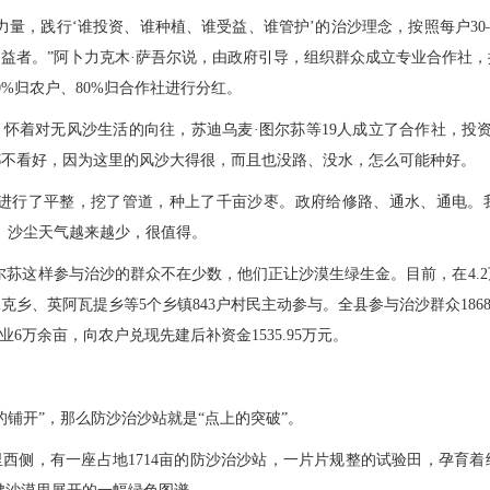
力量，践行‘谁投资、谁种植、谁受益、谁管护’的治沙理念，按照每户30
益者。”阿卜力克木·萨吾尔说，由政府引导，组织群众成立专业合作社
0%归农户、80%归合作社进行分红。
怀着对无风沙生活的向往，苏迪乌麦·图尔荪等19人成立了合作社，投资40
都不看好，因为这里的风沙大得很，而且也没路、没水，怎么可能种好。
丘进行了平整，挖了管道，种上了千亩沙枣。政府给修路、通水、通电。
、沙尘天气越来越少，很值得。
尔荪这样参与治沙的群众不在少数，他们正让沙漠生绿生金。目前，在4.
乡、英阿瓦提乡等5个乡镇843户村民主动参与。全县参与治沙群众1868
业6万余亩，向农户兑现先建后补资金1535.95万元。
的铺开”，那么防沙治沙站就是“点上的突破”。
里西侧，有一座占地1714亩的防沙治沙站，一片片规整的试验田，孕育