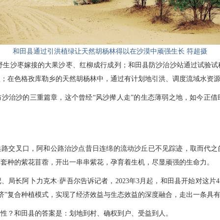
和田县通过引洪植绿让天然胡杨林得以在沙漠中顽强生长 符超摄
，野生沙枣嫁接的大果沙枣、红柳成行成列；和田县防沙治沙站通过试验
；在色格孜库勒乡的天然胡杨林中，通过有计划地引洪、调度流域水资源
防沙治沙的三重篇章，这个曾经“风沙撵人走”的生态薄弱之地，如今正借
兵路交叉口，阿和公路治沙点昔日连绵的流动沙丘已不见踪迹，取而代之
。套种的紫花苜蓿，开出一串串紫花，孕育着生机，尽显顽强的生命力。
、局长阿卜力克木·萨吾尔告诉记者，2023年3月起，和田县开始对这片4
经济”复合种植模式，实现了经济效益与生态效益的深度融合，走出一条具
极性？和田县的答案是：划地到村、确权到户、受益到人。