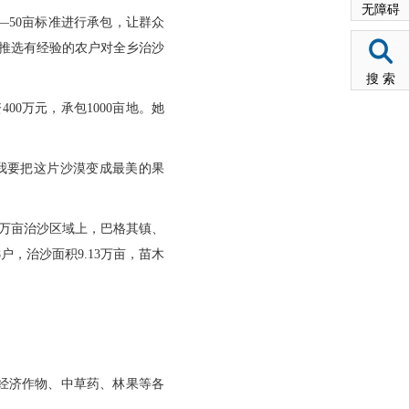
无障碍
—50亩标准进行承包，让群众
，推选有经验的农户对全乡治沙
搜 索
0万元，承包1000亩地。她
我要把这片沙漠变成最美的果
2万亩治沙区域上，巴格其镇、
户，治沙面积9.13万亩，苗木
着经济作物、中草药、林果等各