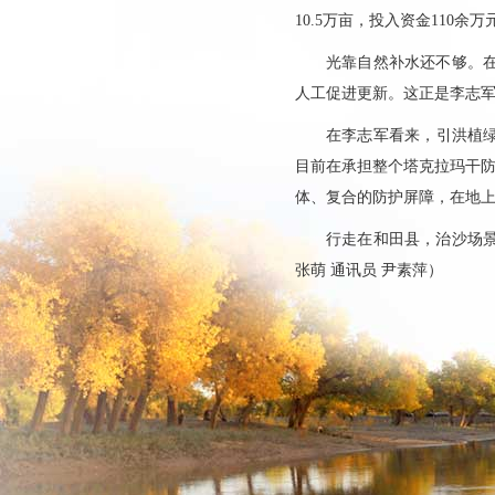
10.5万亩，投入资金110
光靠自然补水还不够。
人工促进更新。这正是李志
在李志军看来，引洪植绿
目前在承担整个塔克拉玛干防
体、复合的防护屏障，在地上
行走在和田县，治沙场
张萌 通讯员 尹素萍）