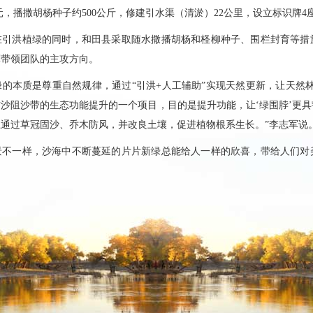
余万元，播撒胡杨种子约500公斤，修建引水渠（清淤）22公里，设立标识牌4
在引洪植绿的同时，和田县采取随水撒播胡杨和柽柳种子、围栏封育等措
军带领团队的主攻方向。
的本质是尊重自然规律，通过“引洪+人工辅助”实现天然更新，让天然
沙阻沙带的生态功能提升的一个项目，目的是提升功能，让‘绿围脖’更
通过草冠固沙、乔木防风，并改良土壤，促进植物根系生长。”李志军说
景不一样，沙海中不断蔓延的片片新绿总能给人一样的欣喜，带给人们对