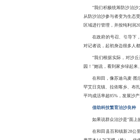
“我们积极统筹防沙治沙
从防沙治沙参与者变为生态受
区域进行管理，并按纯利润2
在政府的号召、引导下，
对记者说，起初身边很多人
“我们根据实际，对沙
园！”她说，看到家乡绿起来
在和田，像苏迪乌麦·图
罕艾日克镇、拉依喀乡、布扎克
平均成活率超85%，发展沙产
借助科技繁育治沙良种
如果说群众治沙是“面上
在和田县百和镇新28公