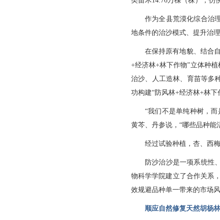
类苗木14.76万棵（株），
作为全县荒漠化综合治
地条件的治沙模式、提升治
在保持原有地貌、结合
+经济林+林下作物”立体种
治沙、人工造林、育苗等多
功构建“防风林+经济林+林下
“我们不是单纯种树，
黄芩、丹参说，“哪些品种能
经过试验种植，杏、西
防沙治沙是一项系统性
物科学学院建立了合作关系
效规避品种单一带来的市场风
顺应自然修复天然胡杨