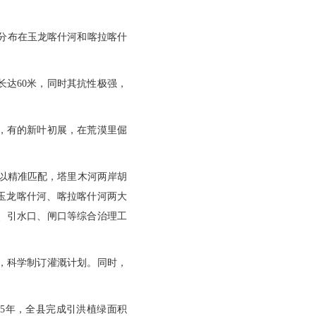
中分布在玉龙喀什河和喀拉喀什
达60米，同时其抗性极强，
，有的新叶初展，在荒漠里倔
以精准匹配，塔里木河两岸胡
玉龙喀什河、喀拉喀什河两大
、引水口、闸口等综合治理工
，科学制订灌溉计划。同时，
25年，全县完成引洪植绿面积