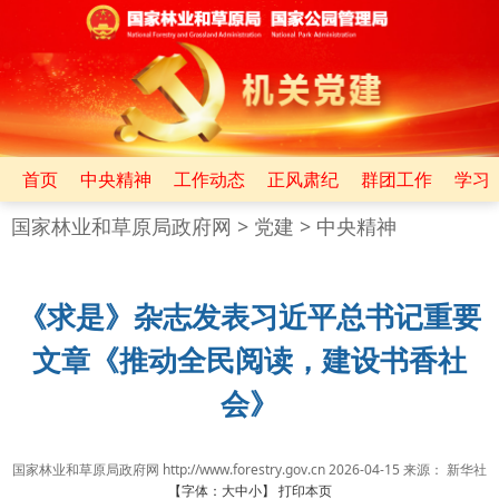
首页
中央精神
工作动态
正风肃纪
群团工作
学习
国家林业和草原局政府网
>
党建
>
中央精神
《求是》杂志发表习近平总书记重要
文章《推动全民阅读，建设书香社
会》
国家林业和草原局政府网 http://www.forestry.gov.cn
2026-04-15
来源：
新华社
【字体：
大
中
小
】
打印本页