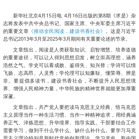
新华社北京4月15日电 4月16日出版的第8期《求是》杂
志将发表中共中央总书记、国家主席、中央军委主席习近平
的重要文章
《推动全民阅读，建设书香社会》
。这是习近平
总书记2013年3月至2025年3月期间有关重要论述的节录。
文章指出，阅读是人类获取知识、启智增慧、培养道德
的重要途径，可以让人得到思想启发，树立崇高理想，涵养
浩然之气。学史可以看成败、鉴得失、知兴替；学诗可以情
飞扬、志高昂、人灵秀；学伦理可以知廉耻、懂荣辱、辨是
非。要提倡多读书，建设书香社会，不断提升人民思想境
界、增强人民精神力量，中华民族的精神世界就能更加厚重
深邃。
文章指出，共产党人要把读马克思主义经典、悟马克思
主义原理当作一种生活习惯、当作一种精神追求，用经典涵
养正气、淬炼思想、升华境界、指导实践。干部要结合工作
需要学习，做到干什么学什么、缺什么补什么。要学习马克
思主义理论特别是新时代党的创新理论，学习党史、新中国