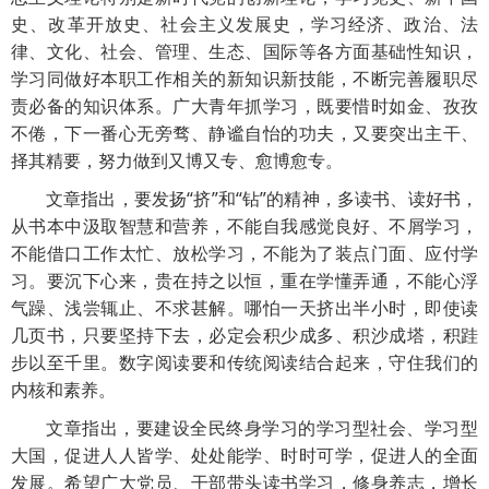
史、改革开放史、社会主义发展史，学习经济、政治、法
律、文化、社会、管理、生态、国际等各方面基础性知识，
学习同做好本职工作相关的新知识新技能，不断完善履职尽
责必备的知识体系。广大青年抓学习，既要惜时如金、孜孜
不倦，下一番心无旁骛、静谧自怡的功夫，又要突出主干、
择其精要，努力做到又博又专、愈博愈专。
文章指出，要发扬“挤”和“钻”的精神，多读书、读好书，
从书本中汲取智慧和营养，不能自我感觉良好、不屑学习，
不能借口工作太忙、放松学习，不能为了装点门面、应付学
习。要沉下心来，贵在持之以恒，重在学懂弄通，不能心浮
气躁、浅尝辄止、不求甚解。哪怕一天挤出半小时，即使读
几页书，只要坚持下去，必定会积少成多、积沙成塔，积跬
步以至千里。数字阅读要和传统阅读结合起来，守住我们的
内核和素养。
文章指出，要建设全民终身学习的学习型社会、学习型
大国，促进人人皆学、处处能学、时时可学，促进人的全面
发展。希望广大党员、干部带头读书学习，修身养志，增长