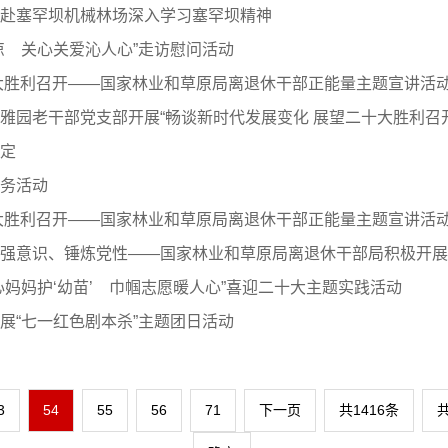
赴塞罕坝机械林场深入学习塞罕坝精神
凉 关心关爱沁人心”走访慰问活动
大胜利召开——国家林业和草原局离退休干部正能量主题宣讲活
雅园老干部党支部开展“畅谈新时代发展变化 展望二十大胜利召
定
务活动
大胜利召开——国家林业和草原局离退休干部正能量主题宣讲活
强意识、锤炼党性——国家林业和草原局离退休干部局积极开展
妈妈护‘幼苗’ 巾帼志愿暖人心”喜迎二十大主题实践活动
展“七一红色剧本杀”主题团日活动
3
54
55
56
71
下一页
共1416条
共