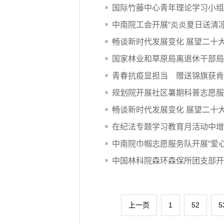
国际竹藤中心青年理论学习小组
中南院工会开展“炎炎夏日送清
畅谈新时代发展变化 展望二十
国家林业和草原局离退休干部局
青春抗疫显担当 赠送锦旗获肯
规划院开展社区暑期科普志愿服
畅谈新时代发展变化 展望二十
在纪法专题学习教育月活动中增
中南院巾帼志愿服务队开展“爱心
中国林科院森环森保所团支部开
上一页
1
52
5