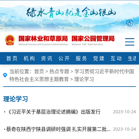
首 页
机 构
资 讯
公 开
服 务
党 建
互 动
生态
当前位置：
首页
>
热点专题
>
学习贯彻习近平新时代中国
特色社会主义思想主题教育
>
理论学习
理论学习
《习近平关于基层治理论述摘编》出版发行
2023-10-24
蔡奇在陕西宁陕县调研时强调 扎实开展第二批主题教育 确保取得实实在在的成效
2023-10-24