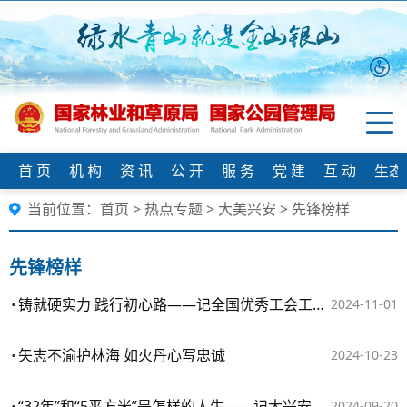
首 页
机 构
资 讯
公 开
服 务
党 建
互 动
生态
当前位置：
首页
>
热点专题
>
大美兴安
>
先锋榜样
先锋榜样
铸就硬实力 践行初心路——记全国优秀工会工作者、大兴安岭图强林业局工会组织部部长张天云
2024-11-01
矢志不渝护林海 如火丹心写忠诚
2024-10-23
“32年”和“5平方米”是怎样的人生——记大兴安岭林业集团漠河林业局森林防火瞭望员许俊国
2024-09-20