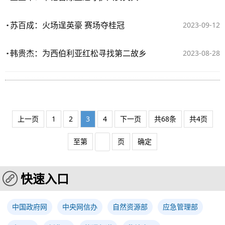
苏百成：火场逞英豪 赛场夺桂冠
2023-09-12
韩贵杰：为西伯利亚红松寻找第二故乡
2023-08-28
上一页
1
2
3
4
下一页
共68条
共4页
至第
页
确定
快速入口
中国政府网
中央网信办
自然资源部
应急管理部