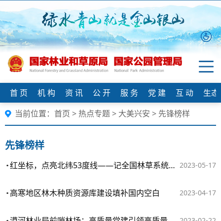
首 页
机 构
资 讯
公 开
服 务
党 建
互 动
生态
当前位置：
首页
>
热点专题
>
大美兴安
>
先锋榜样
先锋榜样
红坐标，点亮北纬53度线——记全国林草系统先进集体大兴安岭林业集团公司漠河林业局前哨林场
2023-05-17
高寒地区林木种质资源库建设填补国内空白
2023-04-17
漠河林业局前哨林场：高质量党建引领高质量发展
2023-02-22