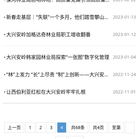
新春走基层｜“失联”一个多月，他们踏雪攀山守护莽莽兴安
2023-01-13
大兴安岭加格达奇林业局职工增收翻番
2023-01-12
大兴安岭韩家园林业局探索“一张图”数字化管理
2023-01-04
“林”上发力 “长”上尽责 “制”上创新——大兴安岭图强林业局全面推进“林长制”工作纪实
2022-11-24
让西伯利亚红松在大兴安岭牢牢扎根
2022-11-01
上一页
1
2
3
4
共68条
共4页
至第