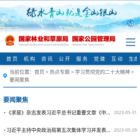
首 页
机 构
资 讯
公 开
服 务
党 建
互 动
生态
当前位置：
首页
>
热点专题
>
学习贯彻党的二十大精神
>
要闻聚焦
要闻聚焦
《求是》杂志发表习近平总书记重要文章《中国式现代化是中国共产党领导的社会主义现代化》
2023-05-31
习近平主持中央政治局第五次集体学习并发表重要讲话
2023-05-29