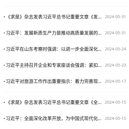
《求是》杂志发表习近平总书记重要文章《发展新质生产力是推动高质量发展的内在要求和重要着力点》
2024-05-31
习近平：发展新质生产力是推动高质量发展的内在要求和重要着力点
2024-05-31
习近平在山东考察时强调：以进一步全面深化改革为动力 奋力谱写中国式现代化山东篇章
2024-05-24
习近平主持召开企业和专家座谈会强调：紧扣推进中国式现代化主题 进一步全面深化改革
2024-05-23
习近平对旅游工作作出重要指示：着力完善现代旅游业体系加快建设旅游强国推动旅游业高质量发展行稳致远
2024-05-17
《求是》杂志发表习近平总书记重要文章《全面深化改革开放，为中国式现代化持续注入强劲动力》
2024-05-15
习近平：全面深化改革开放，为中国式现代化持续注入强劲动力
2024-05-15