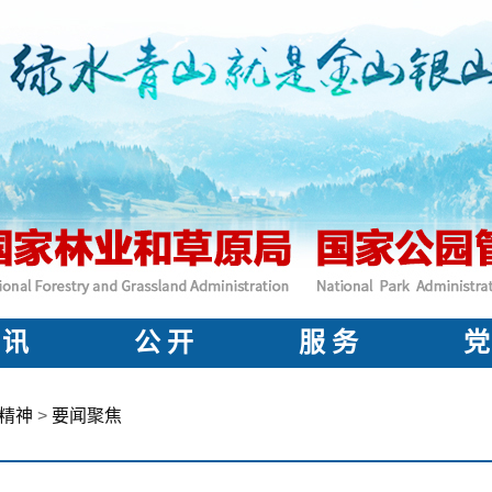
 讯
公 开
服 务
党
精神
>
要闻聚焦