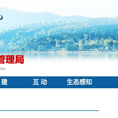
 建
互 动
生态感知