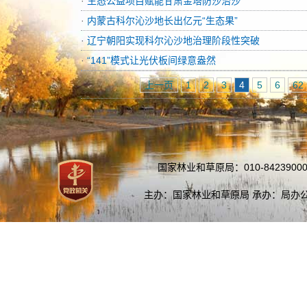
·
生态公益项目赋能甘肃金塔防沙治沙
·
内蒙古科尔沁沙地长出亿元“生态果”
·
辽宁朝阳实现科尔沁沙地治理阶段性突破
·
“141”模式让光伏板间绿意盎然
上一页
1
2
3
4
5
6
62
国家林业和草原局：010-84239000
主办：国家林业和草原局 承办：局办