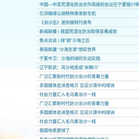
·
中国—中亚荒漠化防治合作高级别会议在宁夏银川
·
引洪植绿让胡杨林焕发新生机
·
《治沙志》迷你版特刊发布
·
新闻联播 | 我国荒漠化防治取得显著成效
·
焦点访谈 | 绿“锁”沙海之后
·
美丽新疆 “沙海生翠”惊叹世界
·
宁夏中卫：沙海织绿的生动实践
·
辽宁彰武：风沙地变成“米粮川”
·
广泛汇聚新时代防沙治沙的青春力量
·
多国媒体走进恩格贝 见证沙漠中的绿洲
·
社会力量汇入毛乌素治沙一线
·
广泛汇聚新时代防沙治沙的青春力量
·
多国媒体走进恩格贝 见证沙漠中的绿洲
·
社会力量汇入毛乌素治沙一线
·
我国地表更绿了