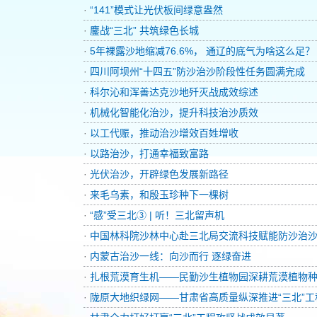
·
“141”模式让光伏板间绿意盎然
·
鏖战“三北” 共筑绿色长城
·
5年裸露沙地缩减76.6%， 通辽的底气为啥这么足？
·
四川阿坝州“十四五”防沙治沙阶段性任务圆满完成
·
科尔沁和浑善达克沙地歼灭战成效综述
·
机械化智能化治沙，提升科技治沙质效
·
以工代赈，推动治沙增效百姓增收
·
以路治沙，打通幸福致富路
·
光伏治沙，开辟绿色发展新路径
·
来毛乌素，和殷玉珍种下一棵树
·
“感”受三北③ | 听！三北留声机
·
中国林科院沙林中心赴三北局交流科技赋能防沙治
·
内蒙古治沙一线：向沙而行 逐绿奋进
·
扎根荒漠育生机——民勤沙生植物园深耕荒漠植物种质资
·
陇原大地织绿网——甘肃省高质量纵深推进“三北”工