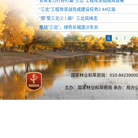
·
甘肃全力打好打赢“三北”工程攻坚战成效显著
·
“三北”工程攻坚战完成建设任务2.44亿亩
·
“感”受三北② | 闻！三北风味志
·
鏖战“三北”，绿色长城逐沙生长
上一页
1
3
4
5
6
7
62
国家林业和草原局：010-84239000
主办：国家林业和草原局 承办：局办