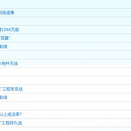
科技成果
1264万亩
双赢”
新绿
沙地歼灭战
”工程攻坚战
新绿
%以上成活率？
北”工程持久战