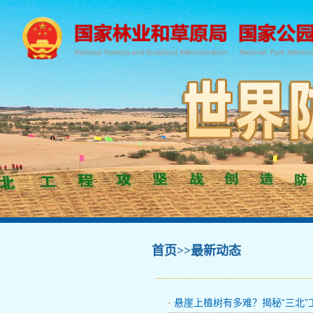
首页
>>最新动态
·
悬崖上植树有多难？揭秘“三北”