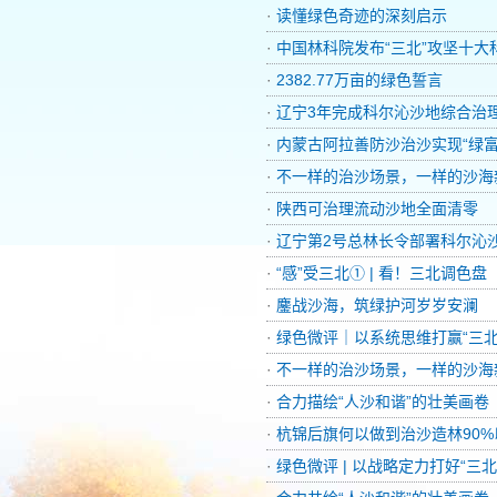
·
读懂绿色奇迹的深刻启示
·
中国林科院发布“三北”攻坚十大
·
2382.77万亩的绿色誓言
·
辽宁3年完成科尔沁沙地综合治理
·
内蒙古阿拉善防沙治沙实现“绿富
·
不一样的治沙场景，一样的沙海
·
陕西可治理流动沙地全面清零
·
辽宁第2号总林长令部署科尔沁
·
“感”受三北① | 看！三北调色盘
·
鏖战沙海，筑绿护河岁岁安澜
·
绿色微评｜以系统思维打赢“三北
·
不一样的治沙场景，一样的沙海
·
合力描绘“人沙和谐”的壮美画卷
·
杭锦后旗何以做到治沙造林90
·
绿色微评 | 以战略定力打好“三