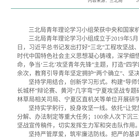
内容来源：三北局
2
三北局青年理论学习小组荣获中央和国家
三北局青年理论学习小组成立于
2019年
日，习近平总书记发出打好“三北”工程攻坚战
时代中国特色社会主义思想凝心铸魂，深学细悟
命，争当‘三北’攻坚青年先锋”主题，打造“四
余次，教育引导青年坚定拥护“两个确立”、坚决
坚持学用结合，创新学习形式。构建
“导
长城杯”辩论赛、黄河“几字弯”宁夏攻坚战专
林草局相关司局、宁夏区直机关等单位开展研
坚持实学躬行，投身攻坚一线
。
依托
“让
分解、办法制定等重大任务；100余人次下沉
坚战宣传稿件，切实发挥生力军和突击队作用
坚持严管厚爱，筑牢廉洁防线。把严的基