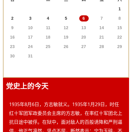
1
2
3
4
5
6
7
8
9
10
11
12
13
14
15
16
17
18
19
20
21
22
23
24
25
26
27
28
29
30
31
党史上的今天
1935年8月6日，方志敏就义。1935年1月29日，时任
红十军团军政委员会主席的方志敏，在率红十军团北上
抗日途中被俘。在狱中，面对敌人的百般诱降和严刑逼
供，他正气凛然，坚贞不屈，断然表示：宁为玉碎，不