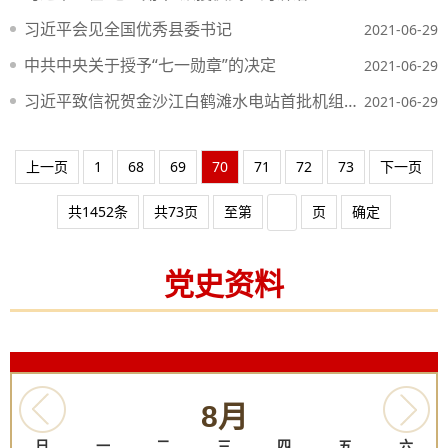
习近平会见全国优秀县委书记
2021-06-29
中共中央关于授予“七一勋章”的决定
2021-06-29
习近平致信祝贺金沙江白鹤滩水电站首批机组投产发电
2021-06-29
上一页
1
68
69
70
71
72
73
下一页
共1452条
共73页
至第
页
确定
党史资料
8月
日
一
二
三
四
五
六