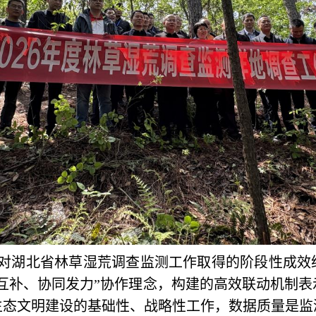
对湖北
省林草湿荒调查监测
工作
取得的阶段性
成效
互补、协同发力”协作
理念，构建的高效联动机制
表
生态文明建设的基础性、战略性工作，数据质量是监