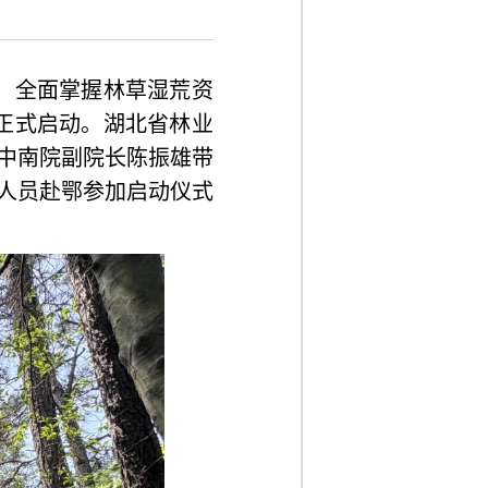
，
全面掌握林草湿荒资
作正式启动。湖北省林业
中南院副院长陈振雄
带
人员
赴鄂参加启动仪式