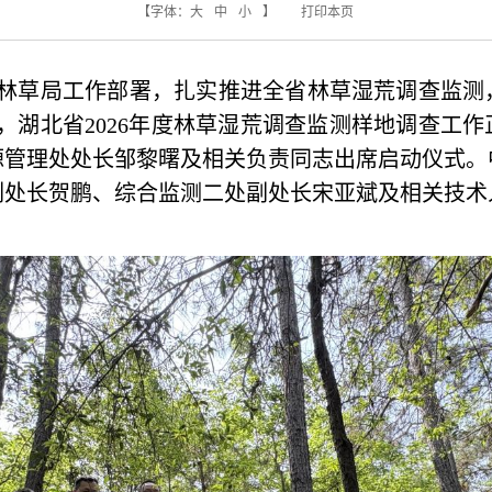
【字体：
大
中
小
】
打印本页
林草局工作部署，
扎实
推进
全
省
林草湿荒调查监测
日，湖北省2026年度林草湿荒调查监测样地调查工
源管理处处长邹黎曙及相关负责同志
出席启动仪式
。
副处长贺鹏、综合监测二处副处长宋亚斌
及相关技术
。