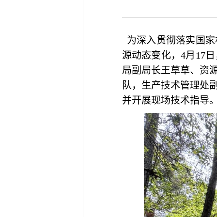
为
深入贯彻
落实国家
源动态变化，
4月17
局副局长王草草、资
队
，生产技术管理处
并
开展
现场
技术
指导