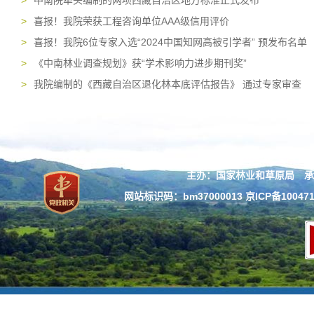
>
中南院牵头编制的两项西藏自治区地方标准正式发布
>
喜报！我院荣获工程咨询单位AAA级信用评价
>
喜报！我院6位专家入选“2024中国知网高被引学者” 预发布名单
>
《中南林业调查规划》获“学术影响力进步期刊奖”
>
我院编制的《西藏自治区退化林本底评估报告》 通过专家审查
主办：国家林业和草原局 承
网站标识码：bm37000013
京ICP备100471