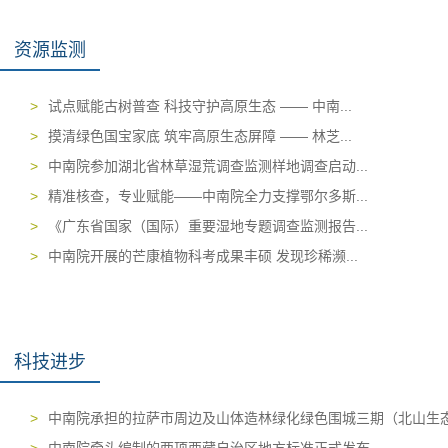
资源监测
>
试点赋能古树普查 科技守护高原生态 —— 中南...
>
摸清绿色国宝家底 筑牢高原生态屏障 —— 林芝...
>
中南院参加湖北省林草湿荒调查监测样地调查启动...
>
精准核查，专业赋能——中南院全力支撑鄂尔多斯...
>
《广东省国家（国际）重要湿地专题调查监测报告...
>
中南院开展的芒康植物科考成果丰硕 发现珍稀濒...
科技进步
>
中南院承担的拉萨市周边及山体造林绿化绿色围城三期（北山生