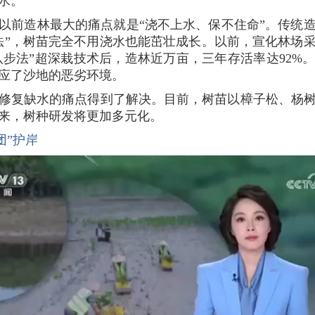
水。
以前造林最大的痛点就是“浇不上水、保不住命”。传统
法”，树苗完全不用浇水也能茁壮成长。以前，宣化林场
“八步法”超深栽技术后，造林近万亩，三年存活率达92%
应了沙地的恶劣环境。
修复缺水的痛点得到了解决。目前，树苗以樟子松、杨
来，树种研发将更加多元化。
团”护岸