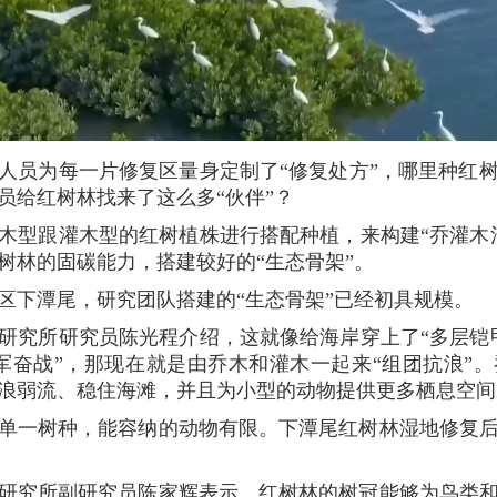
人员为每一片修复区量身定制了“修复处方”，哪里种红
员给红树林找来了这么多“伙伴”？
木型跟灌木型的红树植株进行搭配种植，来构建“乔灌木
树林的固碳能力，搭建较好的“生态骨架”。
区下潭尾，研究团队搭建的“生态骨架”已经初具规模。
研究所研究员陈光程介绍，这就像给海岸穿上了“多层铠
军奋战”，那现在就是由乔木和灌木一起来“组团抗浪”
浪弱流、稳住海滩，并且为小型的动物提供更多栖息空间
单一树种，能容纳的动物有限。下潭尾红树林湿地修复
研究所副研究员陈家辉表示，红树林的树冠能够为鸟类