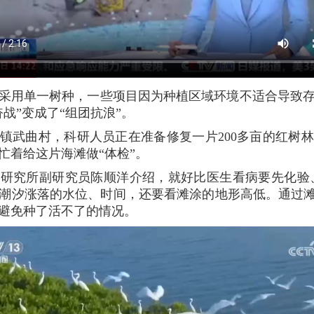
采用单一树种，一些项目因为种植区域环境不适合导致
战”变成了“组团抗浪”。
镇武曲村，科研人员正在准备修复一片200多亩的红树
忙着给这片海滩做“体检”。
研究所副研究员陈顺洋介绍，就好比医生看病要先化验
潮汐涨落的水位、时间，还要看滩涂的地形高低。通过滩
避免种了活不了的情况。