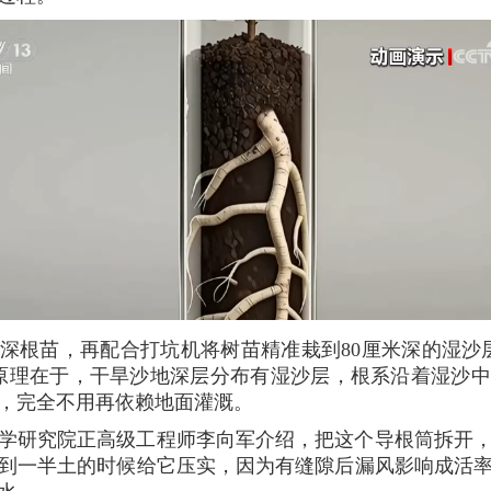
深根苗，再配合打坑机将树苗精准栽到80厘米深的湿沙
原理在于，干旱沙地深层分布有湿沙层，根系沿着湿沙
，完全不用再依赖地面灌溉。
学研究院正高级工程师李向军介绍，把这个导根筒拆开
到一半土的时候给它压实，因为有缝隙后漏风影响成活