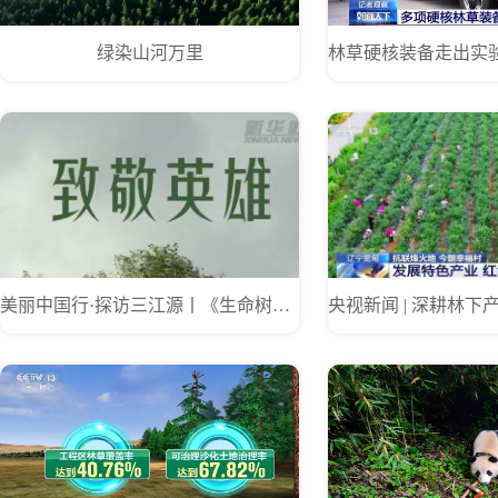
绿染山河万里
美丽中国行·探访三江源丨《生命树》的那棵树 今已亭亭如盖