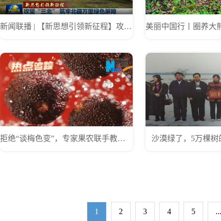
新闻联播 | 【新思想引领新征程】攻坚“三北” 筑牢北疆万里绿色屏障
拒绝“谈梅色变”，专家果农联手教你挑鲜果
沙漠绿了，5万棵树
1
2
3
4
5
..