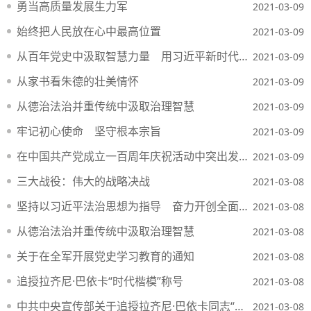
勇当高质量发展生力军
2021-03-09
始终把人民放在心中最高位置
2021-03-09
从百年党史中汲取智慧力量 用习近平新时代中国特色社会主义思想指引复兴伟业
2021-03-09
从家书看朱德的壮美情怀
2021-03-09
从德治法治并重传统中汲取治理智慧
2021-03-09
牢记初心使命 坚守根本宗旨
2021-03-09
在中国共产党成立一百周年庆祝活动中突出发挥爱国主义教育基地作用
2021-03-09
三大战役：伟大的战略决战
2021-03-08
坚持以习近平法治思想为指导 奋力开创全面依法治国新局面
2021-03-08
从德治法治并重传统中汲取治理智慧
2021-03-08
关于在全军开展党史学习教育的通知
2021-03-08
追授拉齐尼·巴依卡“时代楷模”称号
2021-03-08
中共中央宣传部关于追授拉齐尼·巴依卡同志“时代楷模”称号的决定
2021-03-08