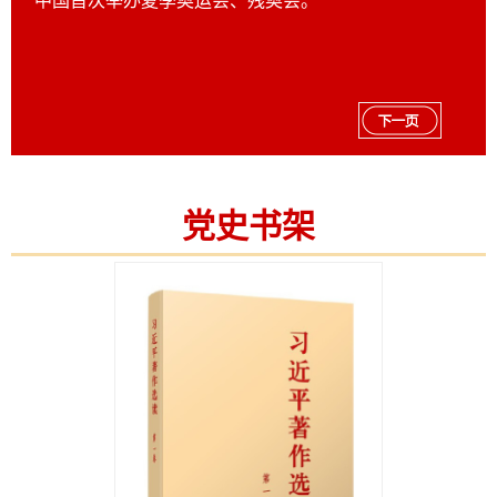
中国首次举办夏季奥运会、残奥会。
党史书架