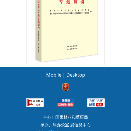
Mobile
|
Desktop
主办：国家林业和草原局
承办：局办公室 局信息中心