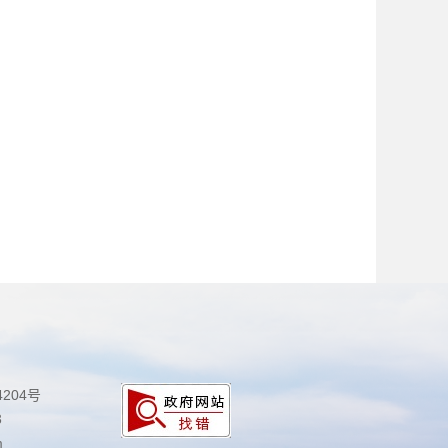
4204号
3
m