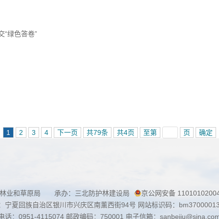
“绿色答卷”
1
2
3
4
下一页
共79条
共4页
至第
页
确定
家林业和草原局 承办：三北防护林建设局
京公网安备 1101010200
：宁夏回族自治区银川市兴庆区南薰西街94号 网站标识码：bm3700001
话：0951-4115074 邮政编码：750001 电子信箱：sanbeiju@sina.co