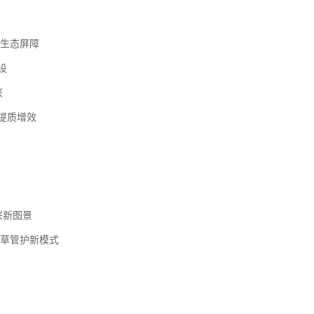
生态屏障
设
兴
战提质增效
兴新图景
草管护新模式