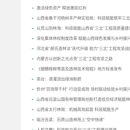
激活绿色资产 释放惠民红利
山西省桑干河杨树丰产林实验局：科技赋能筑牢三北
从荒山到林海：科技赋能山西省“三北”工程高质量建
深化集体林权制度改革 赋能山西绿色发展与乡村振
河北省“郝氏造林法”迭代升级 助力“三北”工程攻坚
内蒙古以创新之光点亮“三北”工程攻坚之路
《细穗柽柳育苗及造林技术规程》地方标准发布
高台：滴灌润出绿洲新颜
忻州“百场带千村” 行动显成效 场村联动绘就乡村振
山西省吕梁山国有林管理局创新打造低空经济赋能林
山西省太行林局：机械高效起苗 科技赋能生产
临汾吉县：石质山造林用上“空中快递”
人机共舞！科技助力高台“三北”工程建设提速