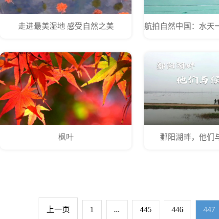
走进最美湿地 感受自然之美
枫叶
鄱阳湖畔，他们与
上一页
1
...
445
446
447