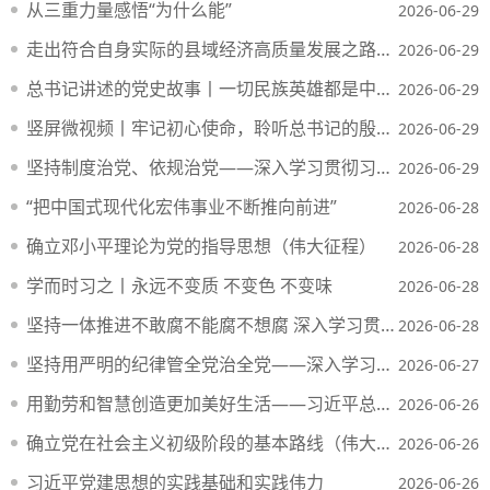
从三重力量感悟“为什么能”
2026-06-29
走出符合自身实际的县域经济高质量发展之路——关于“义乌发展经验”的调查与思考
2026-06-29
总书记讲述的党史故事丨一切民族英雄都是中华民族的脊梁
2026-06-29
竖屏微视频丨牢记初心使命，聆听总书记的殷殷叮嘱
2026-06-29
坚持制度治党、依规治党——深入学习贯彻习近平党建思想系列述评之十三
2026-06-29
“把中国式现代化宏伟事业不断推向前进”
2026-06-28
确立邓小平理论为党的指导思想（伟大征程）
2026-06-28
学而时习之丨永远不变质 不变色 不变味
2026-06-28
坚持一体推进不敢腐不能腐不想腐 深入学习贯彻习近平党建思想系列述评之十二
2026-06-28
坚持用严明的纪律管全党治全党——深入学习贯彻习近平党建思想系列述评之十一
2026-06-27
用勤劳和智慧创造更加美好生活——习近平总书记山东德州考察重要讲话激励广大干部群众坚定信心、实干笃行
2026-06-26
确立党在社会主义初级阶段的基本路线（伟大征程）
2026-06-26
习近平党建思想的实践基础和实践伟力
2026-06-26