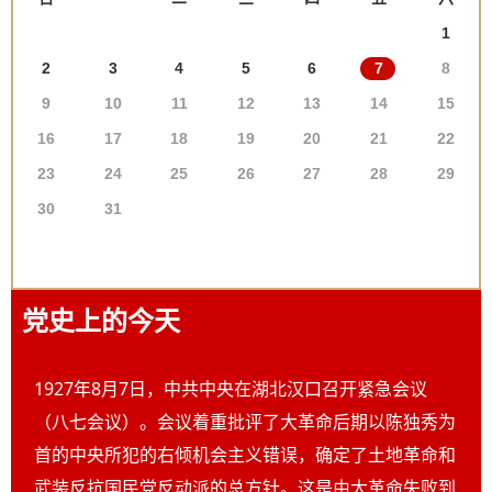
1
2
3
4
5
6
7
8
9
10
11
12
13
14
15
16
17
18
19
20
21
22
23
24
25
26
27
28
29
30
31
党史上的今天
1927年8月7日，中共中央在湖北汉口召开紧急会议
（八七会议）。会议着重批评了大革命后期以陈独秀为
首的中央所犯的右倾机会主义错误，确定了土地革命和
武装反抗国民党反动派的总方针。这是由大革命失败到