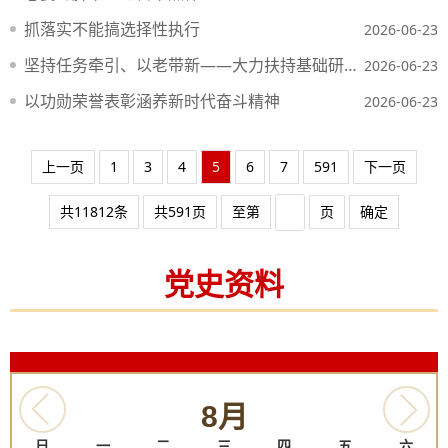
抓落实不能搞选择性执行
2026-06-23
坚持任务牵引、以老带新——大力扶持基础研究青年人才
2026-06-23
以功勋荣誉表彰涵养新时代奋斗精神
2026-06-23
上一页
1
3
4
5
6
7
591
下一页
共11812条
共591页
至第
页
确定
党史资料
8月
日
一
二
三
四
五
六