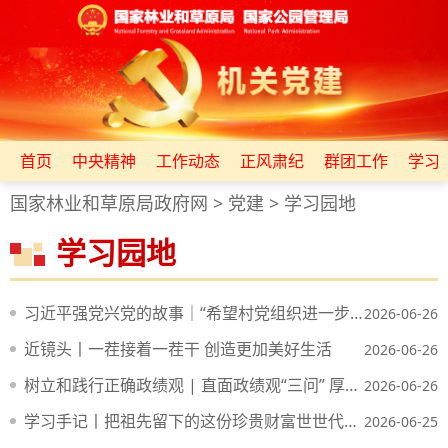
首页
中央精神
工作动态
正风肃纪
群团工作
学习
国家林业和草原局政府网
>
党建
>
学习园地
学习园地
习近平强党兴党的故事｜“希望村党组织进一步发挥党建引领作用”
2026-06-26
近镜头丨一茬接着一茬干 创造更加美好生活
2026-06-26
树立和践行正确政绩观 | 直面政绩观“三问” 厚植三湘绿色福祉
2026-06-26
学习手记丨把祖先留下的这份珍贵财富世世代代传下去
2026-06-25