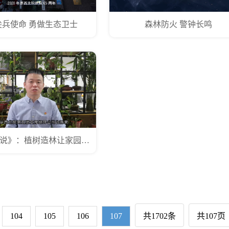
尖兵使命 勇做生态卫士
森林防火 警钟长鸣
《林草青年说》：植树造林让家园更美好
104
105
106
107
共1702条
共107页