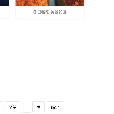
冬日暖阳 美景如画
至第
页
确定