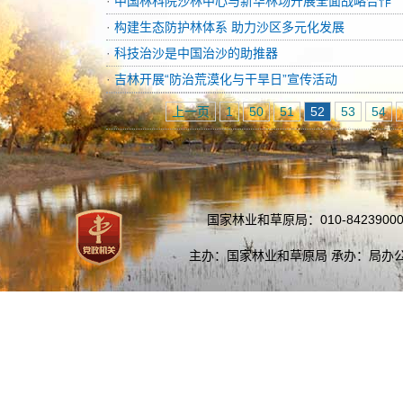
·
中国林科院沙林中心与新华林场开展全面战略合作
·
构建生态防护林体系 助力沙区多元化发展
·
科技治沙是中国治沙的助推器
·
吉林开展“防治荒漠化与干旱日”宣传活动
上一页
1
50
51
52
53
54
国家林业和草原局：010-84239000
主办：国家林业和草原局 承办：局办