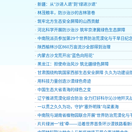
·
新疆：从“沙进人退”到“绿进沙退”
·
林茂粮丰，防沙治沙的吉林答卷
·
筑牢北方生态安全屏障的山西贡献
·
河北科学开展防沙治沙 筑牢京津冀绿色生态屏障
·
中南院派员参加第29个世界防治荒漠化与干旱日纪
·
陕西榆林沙区860万亩流沙全部得到治理
·
内蒙古沙戈荒开出“蓝色向阳花”
·
黑龙江：担使命治风沙 筑北疆绿色屏障
·
甘肃围绕构筑国家西部生态安全屏障 久久为功建设
·
用科技力量创造沙漠绿色奇迹
·
中国生态大省青海的绿色之变
·
辽宁推进荒漠化综合防治 全力打好科尔沁沙地歼灭
·
一以贯之久久为功，守护“塞外明珠”乌梁素海
·
中南院与湖南省植物园联合开展“世界防治荒漠化与
·
片片绿洲一“线”牵——沿着世界首条环沙漠铁路看新