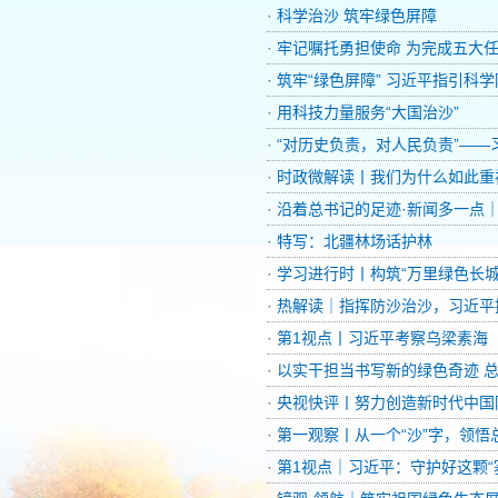
·
科学治沙 筑牢绿色屏障
·
牢记嘱托勇担使命 为完成五大
·
筑牢“绿色屏障” 习近平指引科
·
用科技力量服务“大国治沙”
·
“对历史负责，对人民负责”——
·
时政微解读丨我们为什么如此重
·
沿着总书记的足迹·新闻多一点｜
·
特写：北疆林场话护林
·
学习进行时丨构筑“万里绿色长城
·
热解读｜指挥防沙治沙，习近平
·
第1视点丨习近平考察乌梁素海
·
以实干担当书写新的绿色奇迹 
·
央视快评丨努力创造新时代中国
·
第一观察丨从一个“沙”字，领
·
第1视点｜习近平：守护好这颗“