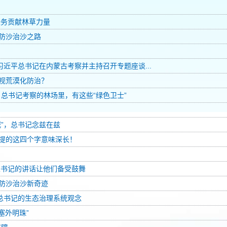
任务贡献林草力量
学防沙治沙之路
习近平总书记在内蒙古考察并主持召开专题座谈...
视荒漠化防治？
总书记考察的林场里，有这些“绿色卫士”
”，总书记念兹在兹
提的这四个字意味深长！
总书记的讲话让他们备受鼓舞
防沙治沙新奇迹
悟总书记的生态治理系统观念
塞外明珠”