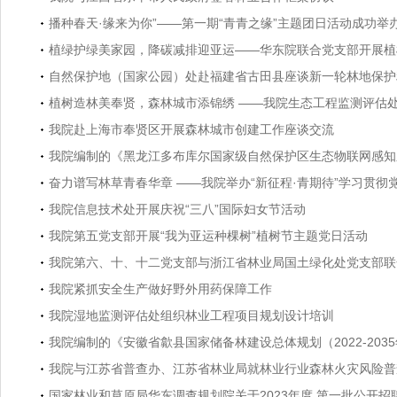
播种春天·缘来为你”——第一期“青青之缘”主题团日活动成功举
植绿护绿美家园，降碳减排迎亚运——华东院联合党支部开展植
自然保护地（国家公园）处赴福建省古田县座谈新一轮林地保护
植树造林美奉贤，森林城市添锦绣 ——我院生态工程监测评估
我院赴上海市奉贤区开展森林城市创建工作座谈交流
我院编制的《黑龙江多布库尔国家级自然保护区生态物联网感知
奋力谱写林草青春华章 ——我院举办“新征程·青期待”学习贯彻
我院信息技术处开展庆祝“三八”国际妇女节活动
我院第五党支部开展“我为亚运种棵树”植树节主题党日活动
我院第六、十、十二党支部与浙江省林业局国土绿化处党支部联合
我院紧抓安全生产做好野外用药保障工作
我院湿地监测评估处组织林业工程项目规划设计培训
我院编制的《安徽省歙县国家储备林建设总体规划（2022-203
我院与江苏省普查办、江苏省林业局就林业行业森林火灾风险普
国家林业和草原局华东调查规划院关于2023年度 第一批公开