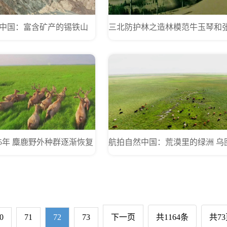
中国：富含矿产的锡铁山
5年 麋鹿野外种群逐渐恢复
0
71
72
73
下一页
共1164条
共7