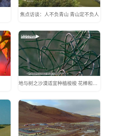
焦点访谈：人不负青山 青山定不负人
地与树之沙漠适宜种植梭梭 花棒和沙拐枣等植物