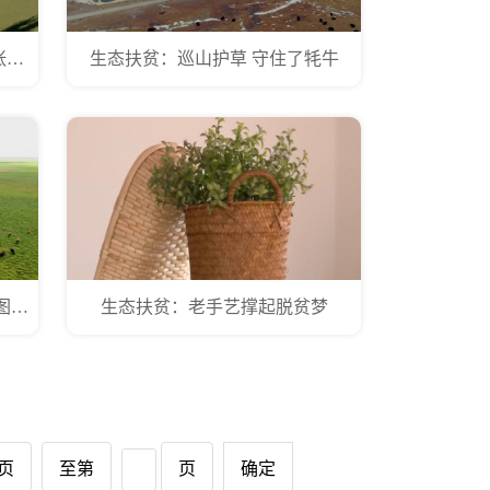
三北防护林之造林模范牛玉琴和张加旺夫妇
生态扶贫：巡山护草 守住了牦牛
航拍自然中国：荒漠里的绿洲 乌图美仁草原
生态扶贫：老手艺撑起脱贫梦
3页
至第
页
确定