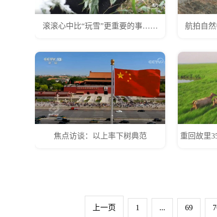
滚滚心中比“玩雪”更重要的事……
航拍自然
焦点访谈：以上率下树典范
重回故里3
上一页
1
...
69
7