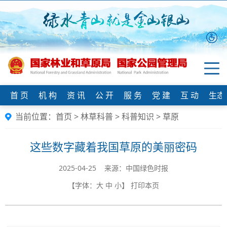
首 页
机 构
资 讯
公 开
服 务
党 建
互 动
生态
当前位置：
首页
>
林草科普
>
科普知识
>
草原
这些数字藏着我国草原的美丽密码
2025-04-25 来源：中国绿色时报
【字体：
大
中
小
】
打印本页