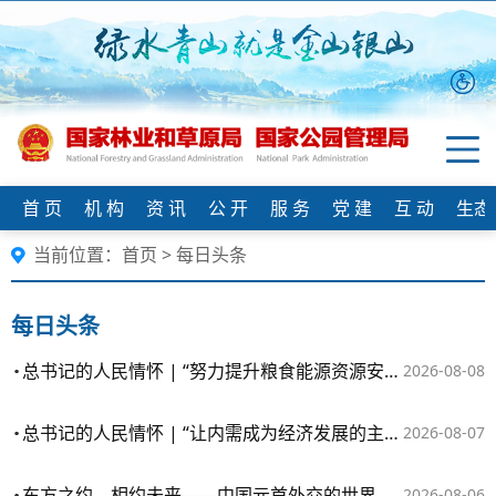
首 页
机 构
资 讯
公 开
服 务
党 建
互 动
生态
当前位置：
首页
>
每日头条
每日头条
总书记的人民情怀 | “努力提升粮食能源资源安全保障能力”
2026-08-08
总书记的人民情怀 | “让内需成为经济发展的主动力”
2026-08-07
东方之约，相约未来——中国元首外交的世界情怀与大国气派
2026-08-06