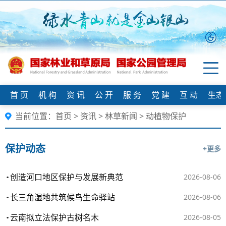
首 页
机 构
资 讯
公 开
服 务
党 建
互 动
生态
当前位置：
首页
>
资讯
>
林草新闻
>
动植物保护
保护动态
+更多
创造河口地区保护与发展新典范
2026-08-06
长三角湿地共筑候鸟生命驿站
2026-08-06
云南拟立法保护古树名木
2026-08-05