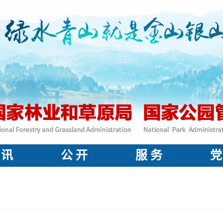
 讯
公 开
服 务
党