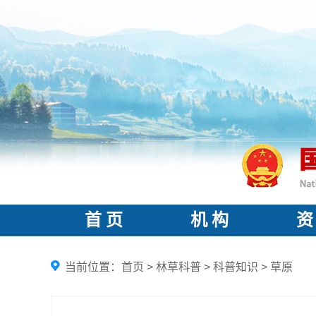
首 页
机 构
资
当前位置：
首页
>
林草科普
>
科普知识
>
草原