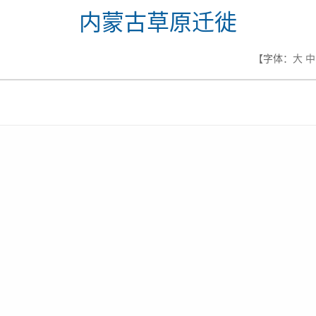
内蒙古草原迁徙
【字体：
大
中