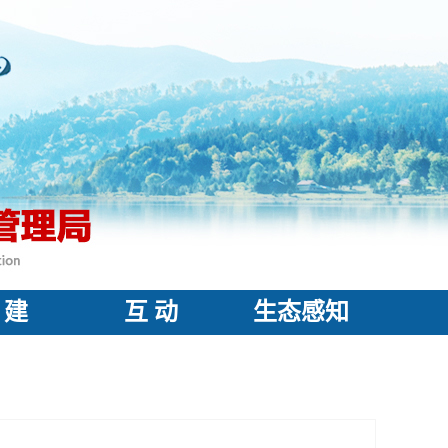
 建
互 动
生态感知