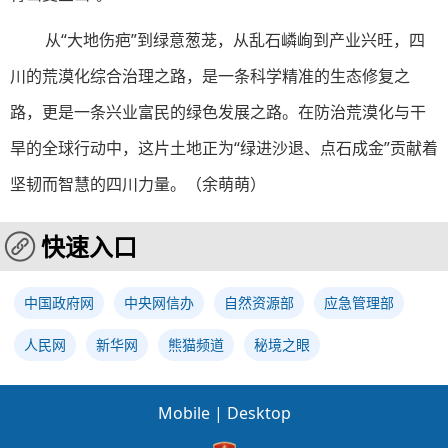
从“大地伤疤”到绿意葱茏，从乱石嶙峋到产业兴旺，四
川的荒漠化综合治理之路，是一条科学精准的生态修复之
路，更是一条兴业富民的绿色发展之路。在防治荒漠化与干
旱的全球行动中，这片土地正为“绿进沙退、点石成金”贡献着
坚韧而智慧的四川力量。（
余萌萌
）
快速入口
中国政府网
中央网信办
自然资源部
应急管理部
人民网
新华网
熊猫频道
秘境之眼
Mobile
|
Desktop