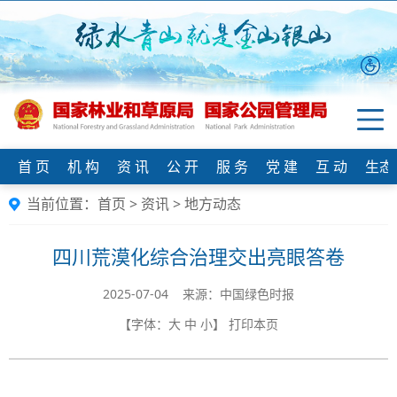
首 页
机 构
资 讯
公 开
服 务
党 建
互 动
生态
当前位置：
首页
>
资讯
>
地方动态
四川荒漠化综合治理交出亮眼答卷
2025-07-04 来源：中国绿色时报
【字体：
大
中
小
】
打印本页