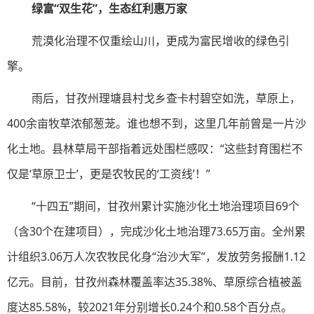
绿富“双生花”，生态红利惠万家
荒漠化治理不仅重绘山川，更成为富民增收的绿色引
擎。
雨后，甘孜州理塘县村戈乡查卡村碧空如洗，草原上，
400余亩牧草浓郁葱茏。谁也想不到，这里几年前曾是一片沙
化土地。县林草局干部指着远处围栏感叹：“这些封育围栏不
仅是‘草原卫士’，更是农牧民的‘工资线’！”
“十四五”期间，甘孜州累计实施沙化土地治理项目69个
（含30个在建项目），完成沙化土地治理73.65万亩。全州累
计组织3.06万人次农牧民化身“治沙大军”，发放劳务报酬1.12
亿元。目前，甘孜州森林覆盖率达35.38%、草原综合植被盖
度达85.58%，较2021年分别增长0.24个和0.58个百分点。