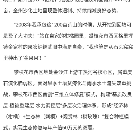
亩，全州沙化土地呈现整体遏制、持续缩减良好态势。
“2008年我承包这1200亩荒山的时候，从开挖到回填可
是费了大功夫！”站在自家的柑橘园里，攀枝花市西区格里坪
镇金家村的果农钟继武眼中满是自豪，“我也算是从石头窝窝
里种出了‘金果果’！”
攀枝花市西区地处金沙江上游干热河谷核心区，属重度
石漠化脆弱区。面对旱季土壤贫瘠化与雨季水土流失双重挑
战，攀枝花市西区首创“三维立体修复”模式，构建“基质改良
层-植被重建层-水力调控层”多层次治理体系，形成“经济林
（柑橘）+生态林（刺桐）+观赏林（树玫瑰）”复合种植模
式，实现生态修复与年产值60万元的双赢。