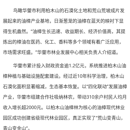
鸟瞰华蓥市利用柏木山的石漠化土地和荒山荒坡成片发
展起来的油樟产业基地，日渐葱茏的油樟在蓝天的映衬下显
得生机盎然。“油樟生长迅速、收益期长、经济价值高，其提
炼出的樟油在医药、化工、香料等多个领域有着广泛应用，
市场需求旺盛。”华蓥市林业发展中心相关负责人介绍道。
华蓥市累计投入财政资金逾1.2亿元，系统推进柏木山油
樟种植与基础设施配套建设。经过近10年科学治理，柏木山
石漠化面积显著缩减，生态基本恢复。以“四化联动”发展油樟
产业，华蓥市组建合作社吸纳林农，带动310余户村民人均月
收入增长超2000元。以柏木山油樟林为核心的油樟现代林业
园区成功创建省级现代林业园区，真正实现了“荒山变青山，
青山变金山”。