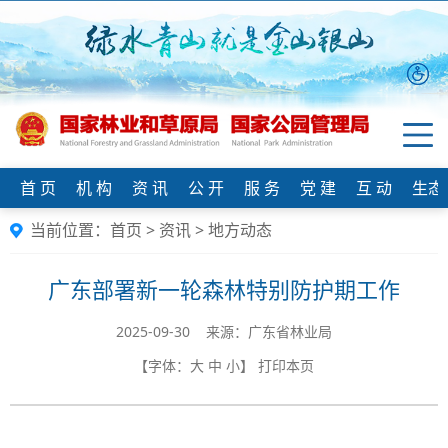
首 页
机 构
资 讯
公 开
服 务
党 建
互 动
生态
当前位置：
首页
>
资讯
>
地方动态
广东部署新一轮森林特别防护期工作
2025-09-30 来源：广东省林业局
【字体：
大
中
小
】
打印本页