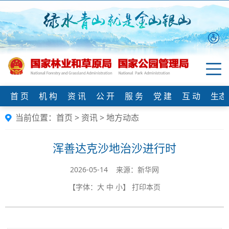
首 页
机 构
资 讯
公 开
服 务
党 建
互 动
生态
当前位置：
首页
>
资讯
>
地方动态
浑善达克沙地治沙进行时
2026-05-14 来源：新华网
【字体：
大
中
小
】
打印本页