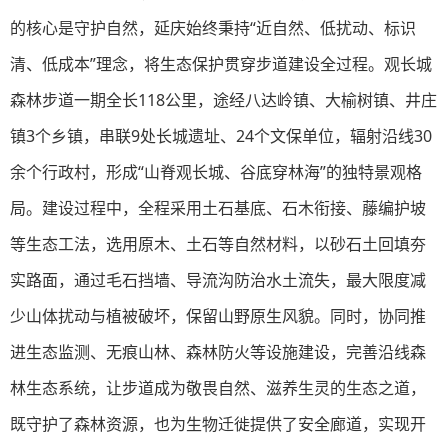
的核心是守护自然，延庆始终秉持“近自然、低扰动、标识
清、低成本”理念，将生态保护贯穿步道建设全过程。观长城
森林步道一期全长118公里，途经八达岭镇、大榆树镇、井庄
镇3个乡镇，串联9处长城遗址、24个文保单位，辐射沿线30
余个行政村，形成“山脊观长城、谷底穿林海”的独特景观格
局。建设过程中，全程采用土石基底、石木衔接、藤编护坡
等生态工法，选用原木、土石等自然材料，以砂石土回填夯
实路面，通过毛石挡墙、导流沟防治水土流失，最大限度减
少山体扰动与植被破坏，保留山野原生风貌。同时，协同推
进生态监测、无痕山林、森林防火等设施建设，完善沿线森
林生态系统，让步道成为敬畏自然、滋养生灵的生态之道，
既守护了森林资源，也为生物迁徙提供了安全廊道，实现开