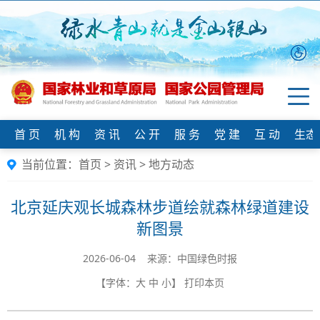
首 页
机 构
资 讯
公 开
服 务
党 建
互 动
生态
当前位置：
首页
>
资讯
>
地方动态
北京延庆观长城森林步道绘就森林绿道建设
新图景
2026-06-04 来源：中国绿色时报
【字体：
大
中
小
】
打印本页