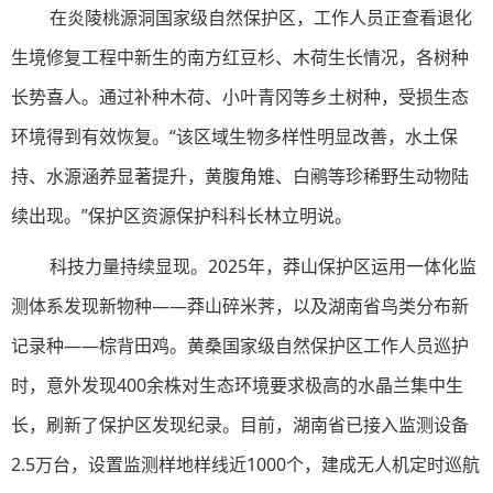
在炎陵桃源洞国家级自然保护区，工作人员正查看退化
生境修复工程中新生的南方红豆杉、木荷生长情况，各树种
长势喜人。通过补种木荷、小叶青冈等乡土树种，受损生态
环境得到有效恢复。“该区域生物多样性明显改善，水土保
持、水源涵养显著提升，黄腹角雉、白鹇等珍稀野生动物陆
续出现。”保护区资源保护科科长林立明说。
科技力量持续显现。2025年，莽山保护区运用一体化监
测体系发现新物种——莽山碎米荠，以及湖南省鸟类分布新
记录种——棕背田鸡。黄桑国家级自然保护区工作人员巡护
时，意外发现400余株对生态环境要求极高的水晶兰集中生
长，刷新了保护区发现纪录。目前，湖南省已接入监测设备
2.5万台，设置监测样地样线近1000个，建成无人机定时巡航