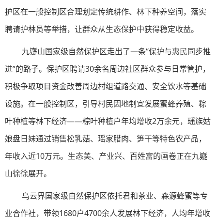
护区在一般控制区合理划定传统耕作、林下种养空间，落实
聘请护林员等举措，让群众从生态保护中获得稳定收益。
九嶷山国家级自然保护区走出了一条“保护与惠民同步推
进”的路子。保护区聘请30余名周边社区群众参与日常管护，
积极争取项目资金改善周边村组道路交通、安全饮水等基础
设施。在一般控制区，引导村民因地制宜发展蜜蜂养殖、粽
叶种植等林下经济——粽叶种植户年均增收2万余元，瑶族姑
娘盘日妹通过销售松乳菇、瑶家腊肉、笋干等特色农产品，
年收入近10万元。生态美、产业兴、百姓富的画卷正在九嶷
山徐徐展开。
乌云界国家级自然保护区依托君和茶业、森源蜂蜜等专
业合作社，带领1680户4700余人发展林下经济，人均年增收