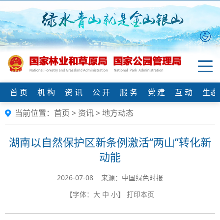
首 页
机 构
资 讯
公 开
服 务
党 建
互 动
生态
当前位置：
首页
>
资讯
>
地方动态
湖南以自然保护区新条例激活“两山”转化新
动能
2026-07-08 来源：中国绿色时报
【字体：
大
中
小
】
打印本页