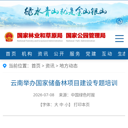
首 页
机 构
资 讯
公 开
服 务
党 建
互 动
生态
当前位置：
首页
>
资讯
>
地方动态
云南举办国家储备林项目建设专题培训
2026-07-08 来源：中国绿色时报
【字体：
大
中
小
】
打印本页