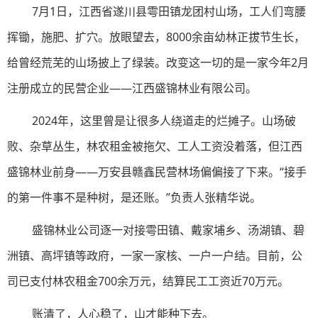
7月1日，江西省遂川县雩田镇龙团村山场，工人们弯腰
挥锄，施肥、扩穴。放眼望去，8000余亩幼林正拔节生长，
给曾经荒芜的山场披上了绿装。改变这一切的是一家今年2月
注册成立的民营企业——江西盛锦林业有限公司。
2024年，这里曾是让很多人绕道走的烂摊子。山场破
败、杂草丛生，林农租金被拖欠、工人工资没着落，但江西
盛锦林业前身——万安县赣鑫民营林场偏偏接了下来。“接手
的第一件事不是种树，是还账。”负责人张精华说。
盛锦林业公司逐一对接雩田镇、戴家埔乡、汤湖镇、碧
洲镇、高坪镇等政府，一家一家核、一户一户结。目前，公
司已支付林农租金700余万元，结算民工工资近70万元。
账清了，人心稳了，山才能种下去。