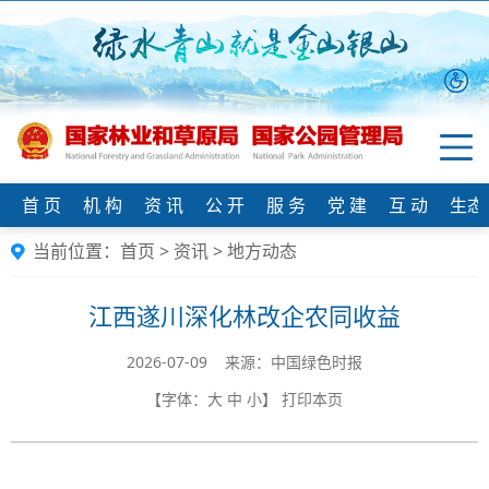
首 页
机 构
资 讯
公 开
服 务
党 建
互 动
生态
当前位置：
首页
>
资讯
>
地方动态
江西遂川深化林改企农同收益
2026-07-09 来源：中国绿色时报
【字体：
大
中
小
】
打印本页