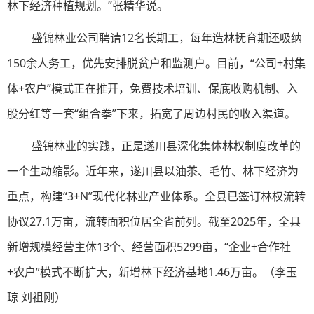
林下经济种植规划。”张精华说。
盛锦林业公司聘请12名长期工，每年造林抚育期还吸纳
150余人务工，优先安排脱贫户和监测户。目前，“公司+村集
体+农户”模式正在推开，免费技术培训、保底收购机制、入
股分红等一套“组合拳”下来，拓宽了周边村民的收入渠道。
盛锦林业的实践，正是遂川县深化集体林权制度改革的
一个生动缩影。近年来，遂川县以油茶、毛竹、林下经济为
重点，构建“3+N”现代化林业产业体系。全县已签订林权流转
协议27.1万亩，流转面积位居全省前列。截至2025年，全县
新增规模经营主体13个、经营面积5299亩，“企业+合作社
+农户”模式不断扩大，新增林下经济基地1.46万亩。（李玉
琼 刘祖刚）