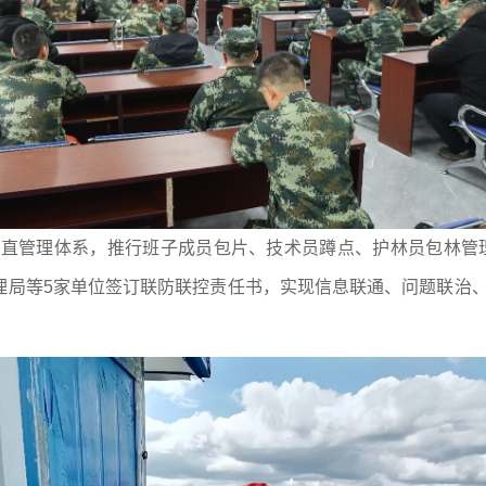
级垂直管理体系，推行班子成员包片、技术员蹲点、护林员包林管
局等5家单位签订联防联控责任书，实现信息联通、问题联治、执