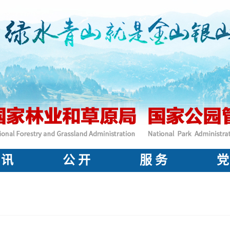
 讯
公 开
服 务
党