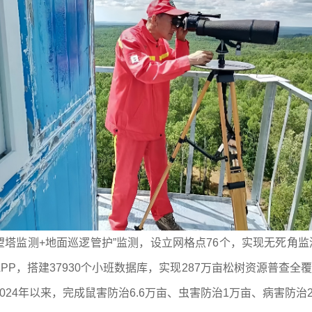
望塔监测+地面巡逻管护”监测，设立网格点76个，实现无死角监
P，搭建37930个小班数据库，实现287万亩松树资源普查全
24年以来，完成鼠害防治6.6万亩、虫害防治1万亩、病害防治2