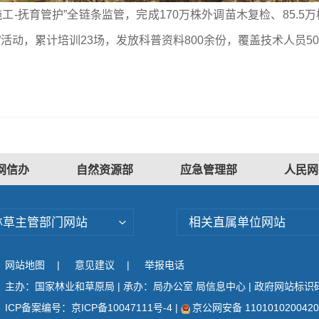
工-抚育管护”全链条监管，完成170万株外调苗木复检、85.5
活动，累计培训23场，发放科普资料800余份，覆盖技术人员
网信办
自然资源部
应急管理部
人民网
林草主管部门网站
相关直属单位网站
网站地图
|
意见建议
|
举报电话
主办：国家林业和草原局 | 承办：局办公室 局信息中心 | 政府网站标识码：
ICP备案编号：京ICP备10047111号-4
|
京公网安备 110101020042