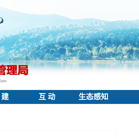
 建
互 动
生态感知