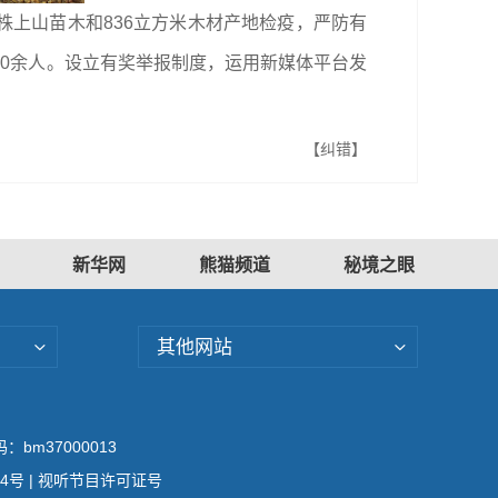
万株上山苗木和836立方米木材产地检疫，严防有
500余人。设立有奖举报制度，运用新媒体平台发
【纠错】
新华网
熊猫频道
秘境之眼
其他网站
bm37000013
04号
| 视听节目许可证号