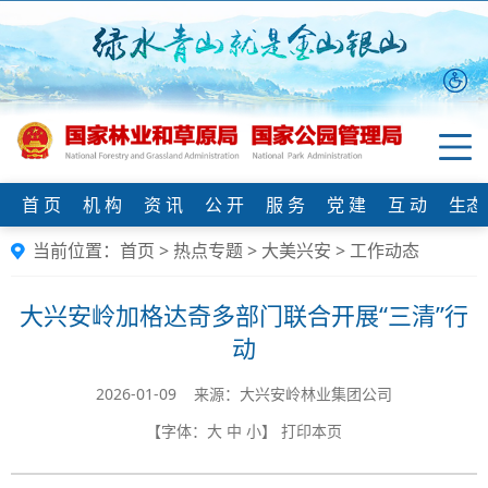
首 页
机 构
资 讯
公 开
服 务
党 建
互 动
生态
当前位置：
首页
>
热点专题
>
大美兴安
>
工作动态
大兴安岭加格达奇多部门联合开展“三清”行
动
2026-01-09 来源：大兴安岭林业集团公司
【字体：
大
中
小
】
打印本页