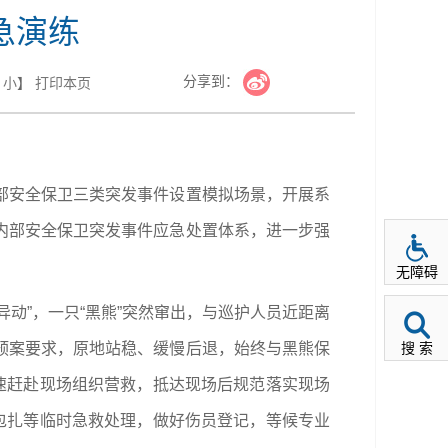
急演练
分享到：
小
】
打印本页
部安全保卫三类突发事件设置模拟场景，开展系
内部安全保卫突发事件应急处置体系，进一步强
无障碍
异动
”
，一只“黑熊
”
突然窜出，与巡护人员近距离
搜 索
预案要求，原地站稳、缓慢后退，始终与黑熊保
速赶赴现场组织营救，抵达现场后规范落实现场
包扎等临时急救处理，做好伤员登记，等候专业