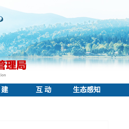
 建
互 动
生态感知