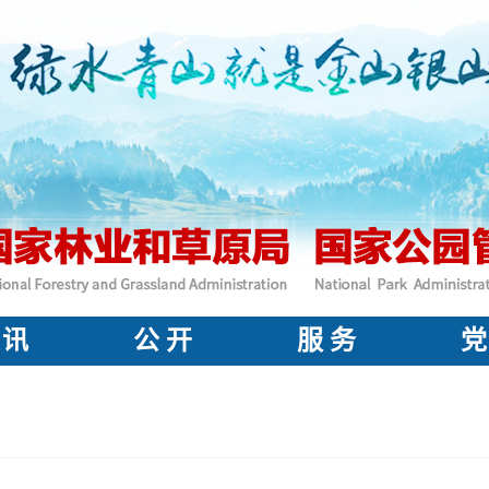
 讯
公 开
服 务
党