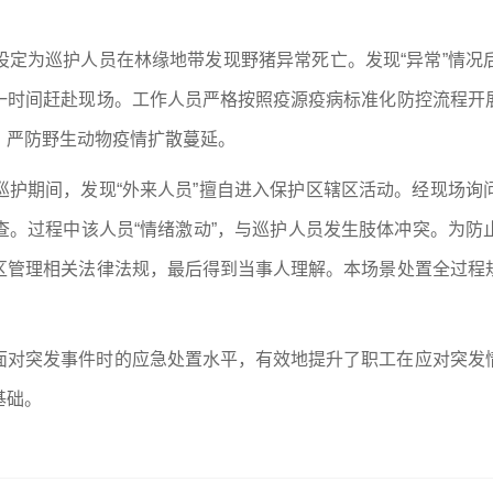
。
设定为巡护人员在林缘地带发现野猪异常死亡。发现“异常”情况
一时间赶赴现场。工作人员严格按照疫源疫病标准化防控流程开
，严防野生动物疫情扩散蔓延。
巡护期间，发现“外来人员”擅自进入保护区辖区活动。经现场询
查。过程中该人员“情绪激动”，与巡护人员发生肢体冲突。为防
区管理相关法律法规，最后得到当事人理解。本场景处置全过程
面对突发事件时的应急处置水平，有效地提升了职工在应对突发
基础。