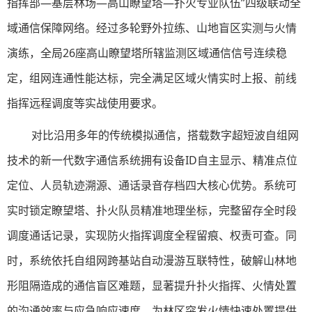
指挥部—基层林场—高山瞭望塔—扑火专业队伍”四级联动全
域通信保障网络。经过多轮野外拉练、山地盲区实测与火情
演练，全局26座高山瞭望塔所辖监测区域通信信号连续稳
定，组网连通性能达标，完全满足区域火情实时上报、前线
指挥远程调度等实战使用要求。
对比沿用多年的传统模拟通信，搭载数字超短波自组网
技术的新一代数字通信系统拥有设备ID自主显示、精准点位
定位、人员轨迹溯源、通话录音存档四大核心优势。系统可
实时锁定瞭望塔、扑火队员精准地理坐标，完整留存全时段
调度通话记录，实现防火指挥调度全程留痕、权责可查。同
时，系统依托自组网跨基站自动漫游互联特性，破解山林地
形阻隔造成的通信盲区难题，显著提升扑火指挥、火情处置
的沟通效率与应急响应速度，为林区突发火情快速处置提供