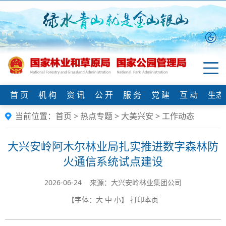
首 页
机 构
资 讯
公 开
服 务
党 建
互 动
生态
当前位置：
首页
>
热点专题
>
大美兴安
>
工作动态
大兴安岭阿木尔林业局扎实推进数字森林防
火通信系统试点建设
2026-06-24 来源：​大兴安岭林业集团公司
【字体：
大
中
小
】
打印本页