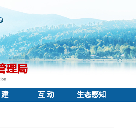
 建
互 动
生态感知