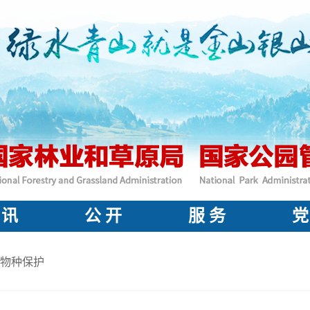
 讯
公 开
服 务
党
物种保护