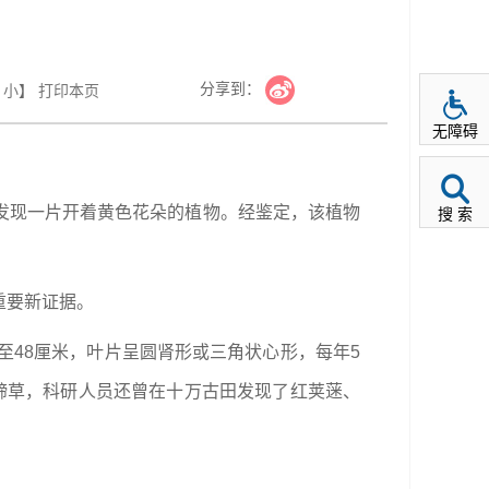
分享到：
小
】
打印本页
无障碍
发现一片开着黄色花朵的植物。经鉴定，该植物
搜 索
重要新证据。
至48厘米，叶片呈圆肾形或三角状心形，每年5
蹄草，科研人员还曾在十万古田发现了红荚蒾、