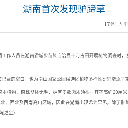
湖南首次发现驴蹄草
【字体：
大
中
园工作人员在湖南省城步苗族自治县十万古田开展植物调查时，
布记录的空白，也为南山国家公园候选区植物多样性研究增添了
本植物，植株整体无毛，拥有多数肉质须根。其茎高约20厘米
华北、西北及西南高山区域，因此在湖南出现尤为罕见。除了驴
 陈述金）