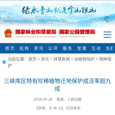
首 页
机 构
资 讯
公 开
服 务
党 建
互 动
生态
当前位置：
首页
>
资讯
>
林草新闻
>
动植物保护
>
物种保
护
三峡库区特有珍稀植物迁地保护成活率超九
成
2026-05-26 来源：​人民日报
【字体：
大
中
小
】
打印本页