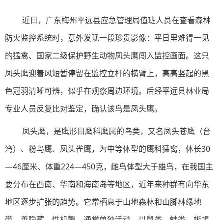
近日，广东梅州平远县应急管理局值班人员在查看森林
防火监控系统时，意外发现一段珍贵影像：平日里难得一见
的猛禽、国家二级保护野生动物凤头鹰闯入监控画面。这只
凤头鹰迎着风短暂停留在监控立杆的横臂上，高高竖起的黑
色冠羽清晰可辨，似乎在观察周边环境。后经平远县林业局
专业人员反复比对鉴定，确认该鸟是凤头鹰。
凤头鹰，是鹰形目鹰科鹰属的鸟类，又名凤头苍鹰（台
湾）、粉鸟鹰、凤头雀鹰，为中等体型的鹰科猛禽，体长30
—46厘米、体重224—450克，雌鸟体型大于雄鸟，在我国主
要分布在西南、华南和海南岛等地区，近年来种群有向华东
地区逐步扩张的趋势。它常栖息于山地森林和山脚林缘地
带，善隐藏、性机警，通常单独活动，以鼠类、蛙类、蜥蜴