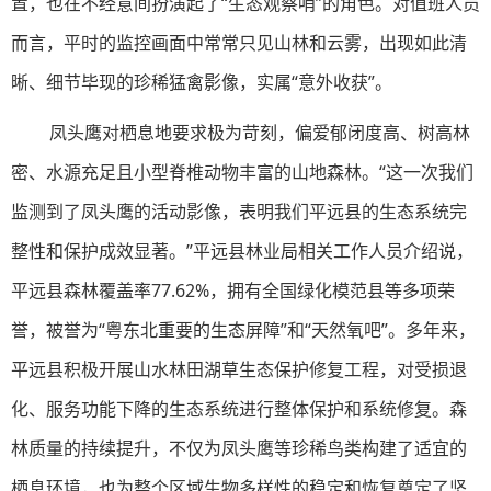
置，也在不经意间扮演起了“生态观察哨”的角色。对值班人员
而言，平时的监控画面中常常只见山林和云雾，出现如此清
晰、细节毕现的珍稀猛禽影像，实属“意外收获”。
凤头鹰对栖息地要求极为苛刻，偏爱郁闭度高、树高林
密、水源充足且小型脊椎动物丰富的山地森林。“这一次我们
监测到了凤头鹰的活动影像，表明我们平远县的生态系统完
整性和保护成效显著。”平远县林业局相关工作人员介绍说，
平远县森林覆盖率77.62%，拥有全国绿化模范县等多项荣
誉，被誉为“粤东北重要的生态屏障”和“天然氧吧”。多年来，
平远县积极开展山水林田湖草生态保护修复工程，对受损退
化、服务功能下降的生态系统进行整体保护和系统修复。森
林质量的持续提升，不仅为凤头鹰等珍稀鸟类构建了适宜的
栖息环境，也为整个区域生物多样性的稳定和恢复奠定了坚