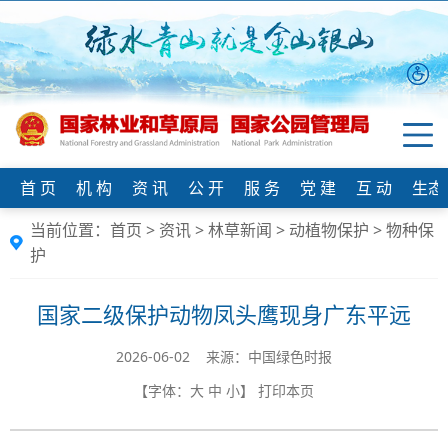
首 页
机 构
资 讯
公 开
服 务
党 建
互 动
生态
当前位置：
首页
>
资讯
>
林草新闻
>
动植物保护
>
物种保
护
国家二级保护动物凤头鹰现身广东平远
2026-06-02 来源：中国绿色时报
【字体：
大
中
小
】
打印本页