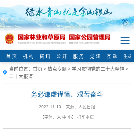
首 页
机 构
资 讯
公 开
服 务
党 建
互 动
生态
当前位置：
首页
>
热点专题
>
学习贯彻党的二十大精神
>
二十大报道
务必谦虚谨慎、艰苦奋斗
2022-11-10 来源：人民日报
【字体：
大
中
小
】
打印本页