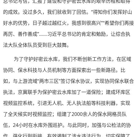
总书记写信，汇报了建设和守护密云水库的艰辛历程和取得
的成效。没过多久，我们就收到了回信。“得知你们发挥好山
好水的优势，日子越过越红火，我感到很高兴”“希望你们再接
再厉、善作善成”……习近平总书记的肯定和勉励，让综合执
法大队全体队员受到巨大鼓舞。
为了守护好密云水库，我们不断创新工作方法，在区域
协同、保水科技与人员机制等方面探索出一些新路径。比
如，与上游流域“两市三区”签订保水协议，实现协同保水联合
执法，京冀联手为保护密云水库加了一道保险；建成环库区
视频监控系统，引进无人机、无人执法船等科技利器，实现
了全天候实时视频监控；组建了2000余人的保水网格员队
伍，24小时在水库外围巡护。与此同时，加强与公检法的协
作，强化行刑衔接，有效遏制了涉水违法行为，切实保障了