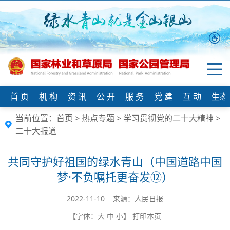
首 页
机 构
资 讯
公 开
服 务
党 建
互 动
生态
当前位置：
首页
>
热点专题
>
学习贯彻党的二十大精神
>
二十大报道
共同守护好祖国的绿水青山（中国道路中国
梦·不负嘱托更奋发⑫）
2022-11-10 来源：人民日报
【字体：
大
中
小
】
打印本页